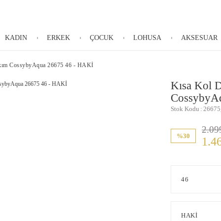
KADIN
ERKEK
ÇOCUK
LOHUSA
AKSESUAR
Takım CossybyAqua 26675 46 - HAKİ
Kısa Kol D
CossybyA
Stok Kodu
26675
2.09
%30
1.4