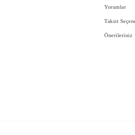
Yorumlar
Taksit Seçen
Önerileriniz
Bu ürünün fiyat bi
yetersiz gördüğünü
iletebilirsiniz.
Görüş ve önerilerin
Ürün resmi kali
Ürün açıklaması
Ürün bilgilerind
Ürün fiyatı diğe
Bu ürüne benzer f