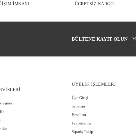
ĞİŞİM İMKANI
ÜCRETSİZ KARGO
BÜLTENE KAYIT OLUN
ÜYELİK İŞLEMLERİ
RVİSLERİ
Üye Girişi
özleşmesi
Sepetim
lik
Hesabım
ı
Favorilerim
rular
Sipariş Takip