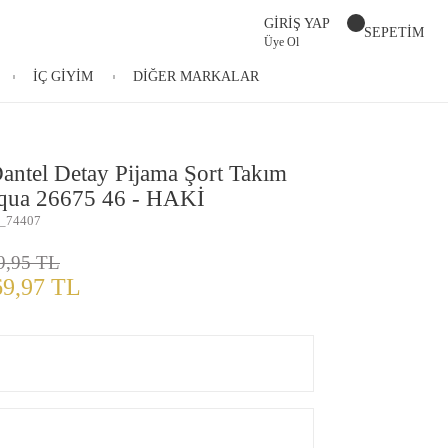
GİRİŞ YAP
SEPETİM
Üye Ol
İÇ GİYİM
DİĞER MARKALAR
antel Detay Pijama Şort Takım
qua 26675 46 - HAKİ
_74407
9,95 TL
69,97 TL