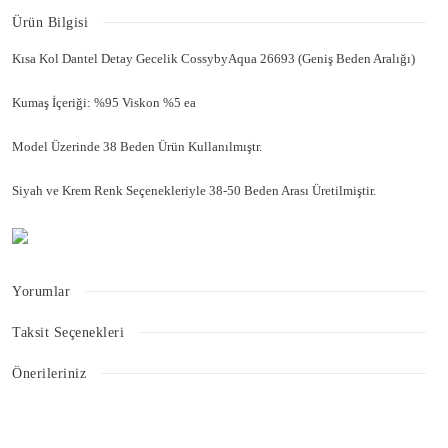
Ürün Bilgisi
Kısa Kol Dantel Detay Gecelik CossybyAqua 26693 (Geniş Beden Aralığı)
Kumaş İçeriği: %95 Viskon %5 ea
Model Üzerinde 38 Beden Ürün Kullanılmıştr.
Siyah ve Krem Renk Seçenekleriyle 38-50 Beden Arası Üretilmiştir.
Yorumlar
Taksit Seçenekleri
Bu ürüne ilk yorumu siz yapın!
Önerileriniz
Bu ürünün fiyat bilgisi, resim, ürün açıklamalarında ve diğer konularda
Yorum Yaz
yetersiz gördüğünüz noktaları öneri formunu kullanarak tarafımıza
iletebilirsiniz.