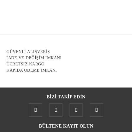
Görüş ve önerileriniz için teşekkür ederiz.
Ürün resmi kalitesiz, bozuk veya görüntülenemiyor.
Ürün açıklamasında eksik bilgiler bulunuyor.
Ürün bilgilerinde hatalar bulunuyor.
Ürün fiyatı diğer sitelerden daha pahalı.
GÜVENLİ ALIŞVERİŞ
Bu ürüne benzer farklı alternatifler olmalı.
İADE VE DEĞİŞİM İMKANI
ÜCRETSİZ KARGO
KAPIDA ÖDEME İMKANI
BİZİ TAKİP EDİN
Gönder
BÜLTENE KAYIT OLUN