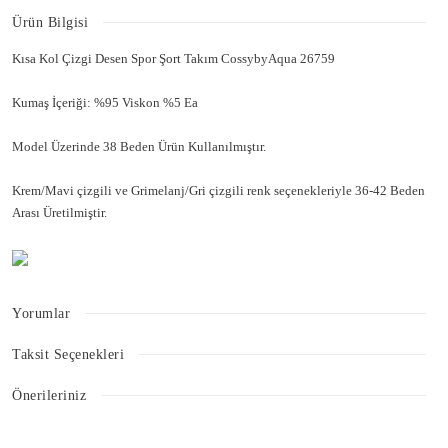
Ürün Bilgisi
Kısa Kol Çizgi Desen Spor Şort Takım CossybyAqua 26759
Kumaş İçeriği: %95 Viskon %5 Ea
Model Üzerinde 38 Beden Ürün Kullanılmıştır.
Krem/Mavi çizgili ve Grimelanj/Gri çizgili renk seçenekleriyle 36-42 Beden
Arası Üretilmiştir.
Yorumlar
Taksit Seçenekleri
Bu ürüne ilk yorumu siz yapın!
Önerileriniz
Bu ürünün fiyat bilgisi, resim, ürün açıklamalarında ve diğer konularda
Yorum Yaz
yetersiz gördüğünüz noktaları öneri formunu kullanarak tarafımıza