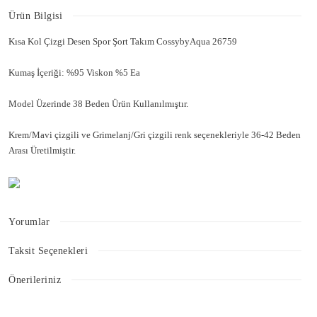
Ürün Bilgisi
Kısa Kol Çizgi Desen Spor Şort Takım CossybyAqua 26759
Kumaş İçeriği: %95 Viskon %5 Ea
Model Üzerinde 38 Beden Ürün Kullanılmıştır.
Krem/Mavi çizgili ve Grimelanj/Gri çizgili renk seçenekleriyle 36-42 Beden
Arası Üretilmiştir.
Yorumlar
Taksit Seçenekleri
Bu ürüne ilk yorumu siz yapın!
Önerileriniz
Bu ürünün fiyat bilgisi, resim, ürün açıklamalarında ve diğer konularda
Yorum Yaz
yetersiz gördüğünüz noktaları öneri formunu kullanarak tarafımıza