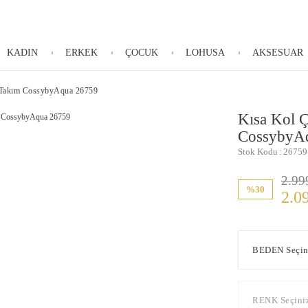
KADIN
ERKEK
ÇOCUK
LOHUSA
AKSESUAR
t Takım CossybyAqua 26759
Kısa Kol Ç
CossybyA
Stok Kodu
26759
2.99
%30
2.0