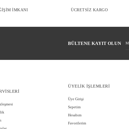
ĞİŞİM İMKANI
ÜCRETSİZ KARGO
BÜLTENE KAYIT OLUN
ÜYELİK İŞLEMLERİ
RVİSLERİ
Üye Girişi
özleşmesi
Sepetim
lik
Hesabım
ı
Favorilerim
rular