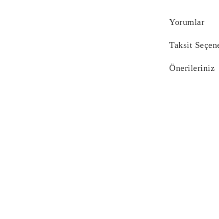
Yorumlar
Taksit Seçen
Önerileriniz
Bu ürünün fiyat bi
yetersiz gördüğünü
iletebilirsiniz.
Görüş ve önerilerin
Ürün resmi kali
Ürün açıklaması
Ürün bilgilerind
Ürün fiyatı diğe
Bu ürüne benzer f