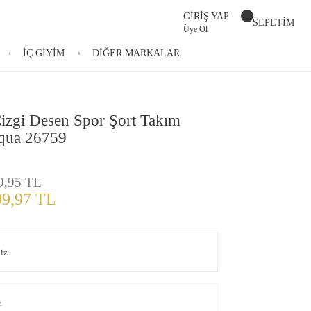
GİRİŞ YAP
SEPETİM
Üye Ol
İÇ GİYİM
DİĞER MARKALAR
izgi Desen Spor Şort Takım
qua 26759
9,95 TL
99,97 TL