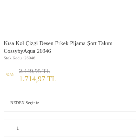
Kısa Kol Çizgi Desen Erkek Pijama Şort Takım
CossybyAqua 26946
Stok Kodu
26946
2.449,95 TL
%30
1.714,97 TL