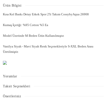
Ürün Bilgisi
Kısa Kol Baskı Detay Erkek Spor 2'li Takım CossybyAqua 26908
Kumaş İçeriği: %95 Cotton %5 Ea
Model Üzerinde M Beden Ürün Kullanılmıştır.
Vanilya Siyah - Mavi Siyah Renk Seçenekleriyle S-XXL Beden Arası
Üretilmiştir.
Yorumlar
Taksit Seçenekleri
Bu ürüne ilk yorumu siz yapın!
Önerileriniz
Bu ürünün fiyat bilgisi, resim, ürün açıklamalarında ve diğer konularda
Yorum Yaz
yetersiz gördüğünüz noktaları öneri formunu kullanarak tarafımıza