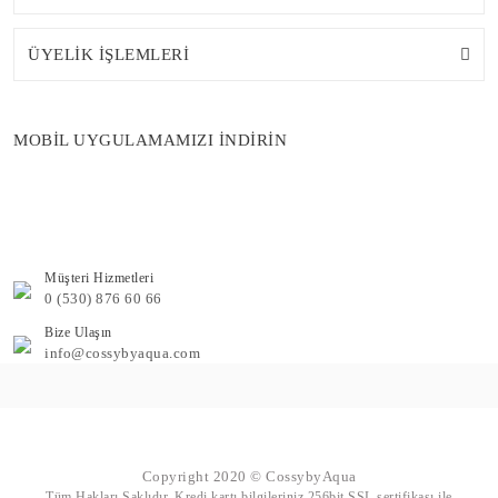
ÜYELİK İŞLEMLERİ
MOBİL UYGULAMAMIZI İNDİRİN
Müşteri Hizmetleri
0 (530) 876 60 66
Bize Ulaşın
info@cossybyaqua.com
Copyright 2020 © CossybyAqua
Tüm Hakları Saklıdır. Kredi kartı bilgileriniz 256bit SSL sertifikası ile