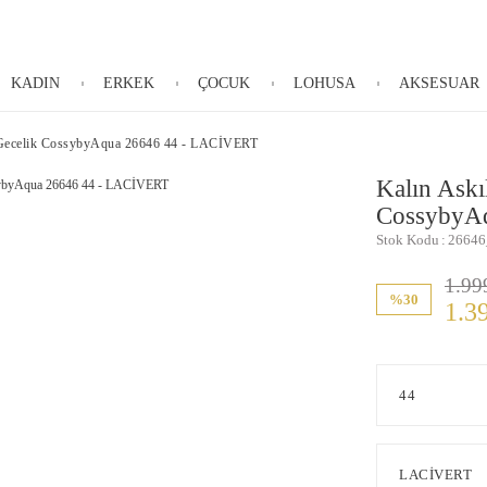
KADIN
ERKEK
ÇOCUK
LOHUSA
AKSESUAR
lı Gecelik CossybyAqua 26646 44 - LACİVERT
Kalın Askı
CossybyA
Stok Kodu
26646
1.99
%30
1.3