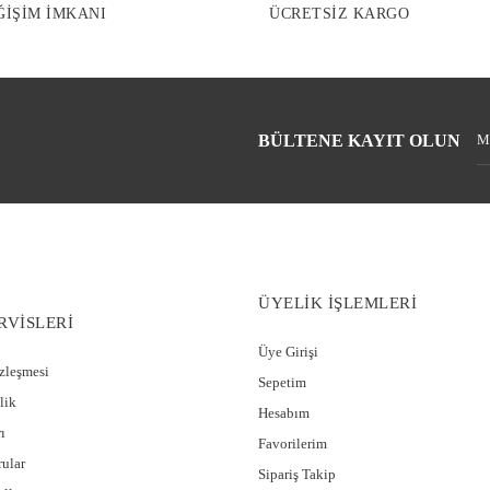
ĞİŞİM İMKANI
ÜCRETSİZ KARGO
BÜLTENE KAYIT OLUN
ÜYELİK İŞLEMLERİ
RVİSLERİ
Üye Girişi
özleşmesi
Sepetim
lik
Hesabım
ı
Favorilerim
rular
Sipariş Takip