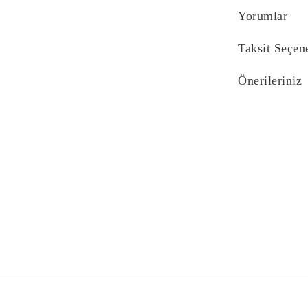
Yorumlar
Taksit Seçen
Önerileriniz
Bu ürünün fiyat bi
yetersiz gördüğünü
iletebilirsiniz.
Görüş ve önerilerin
Ürün resmi kali
Ürün açıklaması
Ürün bilgilerind
Ürün fiyatı diğe
Bu ürüne benzer f