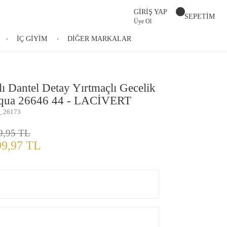
GİRİŞ YAP
SEPETİM
Üye Ol
İÇ GİYİM
DİĞER MARKALAR
lı Dantel Detay Yırtmaçlı Gecelik
qua 26646 44 - LACİVERT
_26173
9,95 TL
99,97 TL