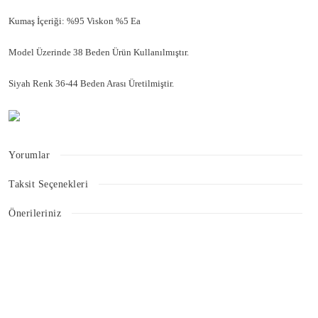
Kumaş İçeriği: %95 Viskon %5 Ea
Model Üzerinde 38 Beden Ürün Kullanılmıştır.
Siyah Renk 36-44 Beden Arası Üretilmiştir.
Yorumlar
Taksit Seçenekleri
Bu ürüne ilk yorumu siz yapın!
Önerileriniz
Bu ürünün fiyat bilgisi, resim, ürün açıklamalarında ve diğer konularda
Yorum Yaz
yetersiz gördüğünüz noktaları öneri formunu kullanarak tarafımıza
iletebilirsiniz.
Görüş ve önerileriniz için teşekkür ederiz.
Ürün resmi kalitesiz, bozuk veya görüntülenemiyor.