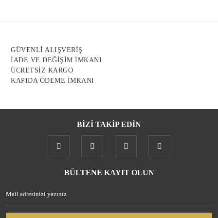
Ürün açıklamasında eksik bilgiler bulunuyor.
Ürün bilgilerinde hatalar bulunuyor.
Ürün fiyatı diğer sitelerden daha pahalı.
GÜVENLİ ALIŞVERİŞ
Bu ürüne benzer farklı alternatifler olmalı.
İADE VE DEĞİŞİM İMKANI
ÜCRETSİZ KARGO
KAPIDA ÖDEME İMKANI
BİZİ TAKİP EDİN
Gönder
BÜLTENE KAYIT OLUN