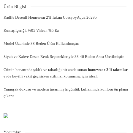
Ürün Bilgisi
Kadife Desenli Homewear 2'li Takım CossybyAqua 26295
Kumaş İçeriği: %95 Viskon %5 Ea
Model Üzerinde 38 Beden Ürün Kullanılmıştır.
Siyah ve Kahve Desen Renk Seçenekleriyle 38-46 Beden Arası Üretilmiştir.
Günün her anında şıklık ve rahatlığı bir arada sunan
homewear 2’li takımlar
,
evde keyifli vakit geçirirken stilinizi korumanız için ideal.
Yumuşak dokusu ve modern tasarımıyla günlük kullanımda konforu ön plana
çıkarır.
Yorumlar