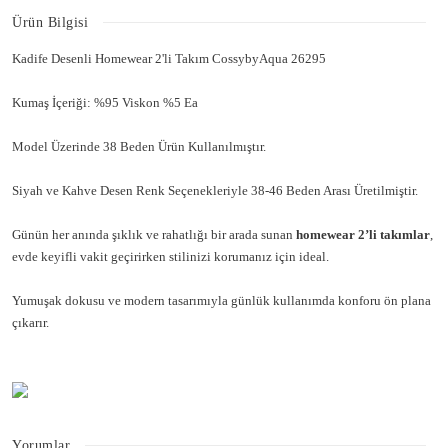
Ürün Bilgisi
Kadife Desenli Homewear 2'li Takım CossybyAqua 26295
Kumaş İçeriği: %95 Viskon %5 Ea
Model Üzerinde 38 Beden Ürün Kullanılmıştır.
Siyah ve Kahve Desen Renk Seçenekleriyle 38-46 Beden Arası Üretilmiştir.
Günün her anında şıklık ve rahatlığı bir arada sunan
homewear 2’li takımlar
,
evde keyifli vakit geçirirken stilinizi korumanız için ideal.
Yumuşak dokusu ve modern tasarımıyla günlük kullanımda konforu ön plana
çıkarır.
Yorumlar