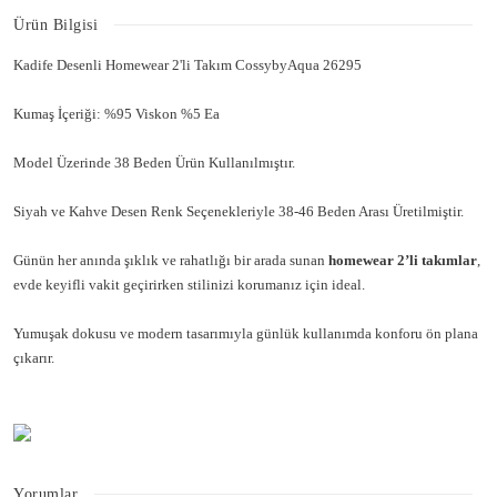
Ürün Bilgisi
Kadife Desenli Homewear 2'li Takım CossybyAqua 26295
Kumaş İçeriği: %95 Viskon %5 Ea
Model Üzerinde 38 Beden Ürün Kullanılmıştır.
Siyah ve Kahve Desen Renk Seçenekleriyle 38-46 Beden Arası Üretilmiştir.
Günün her anında şıklık ve rahatlığı bir arada sunan
homewear 2’li takımlar
,
evde keyifli vakit geçirirken stilinizi korumanız için ideal.
Yumuşak dokusu ve modern tasarımıyla günlük kullanımda konforu ön plana
çıkarır.
Yorumlar