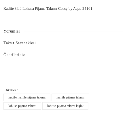
Kadife 3'Lü Lohusa Pijama Takımı Cossy by Aqua 24161
Yorumlar
Taksit Seçenekleri
Bu ürüne ilk yorumu siz yapın!
Önerileriniz
Bu ürünün fiyat bilgisi, resim, ürün açıklamalarında ve diğer konularda
Yorum Yaz
yetersiz gördüğünüz noktaları öneri formunu kullanarak tarafımıza
iletebilirsiniz.
Görüş ve önerileriniz için teşekkür ederiz.
Etiketler :
Ürün resmi kalitesiz, bozuk veya görüntülenemiyor.
kadife hamile pijama takımı
hamile pijama takımı
Ürün açıklamasında eksik bilgiler bulunuyor.
lohusa pijama takımı
lohusa pijama takımı kışlık
Ürün bilgilerinde hatalar bulunuyor.
Ürün fiyatı diğer sitelerden daha pahalı.