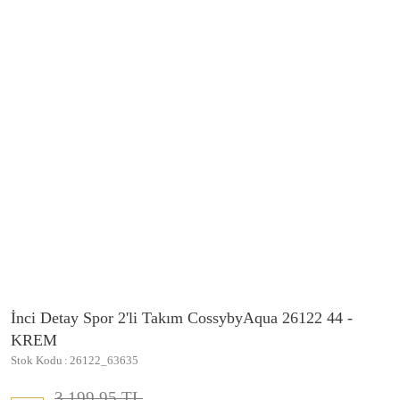
İnci Detay Spor 2'li Takım CossybyAqua 26122 44 -
KREM
Stok Kodu
26122_63635
3.199,95 TL