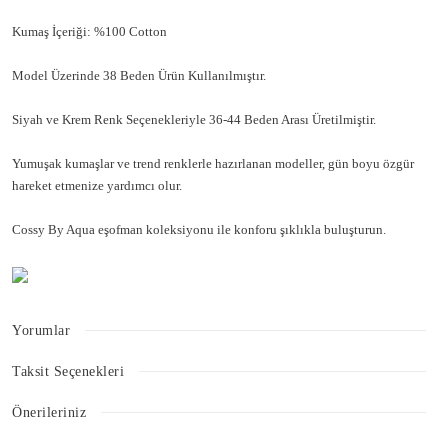
Kumaş İçeriği: %100 Cotton
Model Üzerinde 38 Beden Ürün Kullanılmıştır.
Siyah ve Krem Renk Seçenekleriyle 36-44 Beden Arası Üretilmiştir.
Yumuşak kumaşlar ve trend renklerle hazırlanan modeller, gün boyu özgür
hareket etmenize yardımcı olur.
Cossy By Aqua eşofman koleksiyonu ile konforu şıklıkla buluşturun.
Yorumlar
Taksit Seçenekleri
Bu ürüne ilk yorumu siz yapın!
Önerileriniz
Bu ürünün fiyat bilgisi, resim, ürün açıklamalarında ve diğer konularda
Yorum Yaz