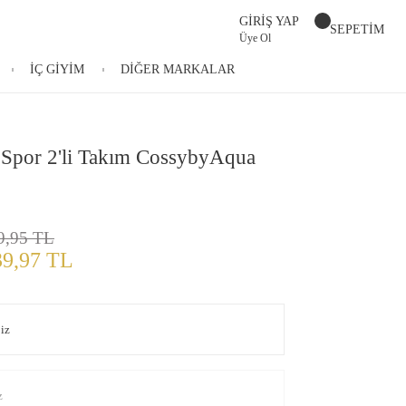
GİRİŞ YAP
SEPETİM
Üye Ol
İÇ GİYİM
DİĞER MARKALAR
 Spor 2'li Takım CossybyAqua
9,95 TL
39,97 TL