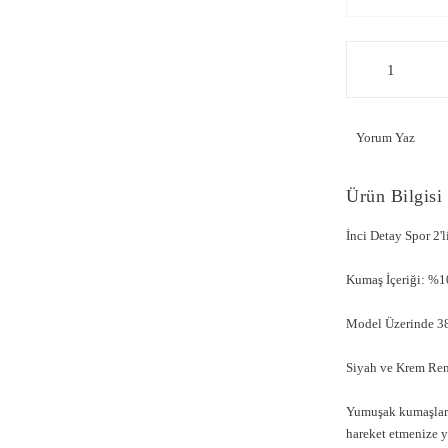
Yorum Yaz
Ürün Bilgisi
İnci Detay Spor 2
Kumaş İçeriği: %1
Model Üzerinde 38
Siyah ve Krem Renk
Yumuşak kumaşlar v
hareket etmenize y