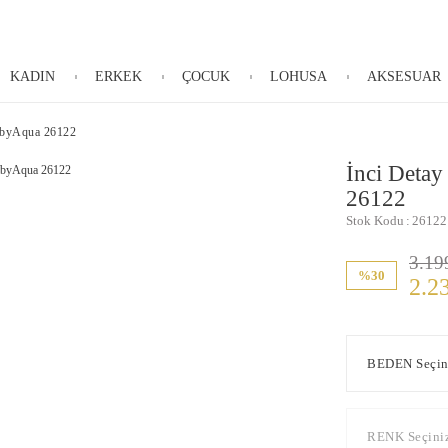
KADIN
ERKEK
ÇOCUK
LOHUSA
AKSESUAR
sybyAqua 26122
İnci Detay
26122
Stok Kodu
26122
3.19
%30
2.2