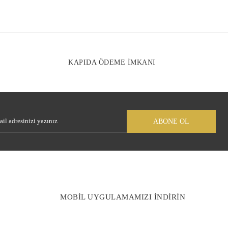
r sitelerden daha pahalı.
arklı alternatifler olmalı.
KAPIDA ÖDEME İMKANI
Gönder
ABONE OL
MOBİL UYGULAMAMIZI İNDİRİN