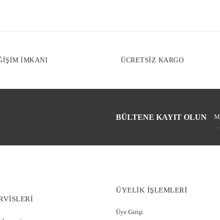
Ürün fiyatı diğe
Bu ürüne benzer f
ĞİŞİM İMKANI
ÜCRETSİZ KARGO
BÜLTENE KAYIT OLUN
ÜYELİK İŞLEMLERİ
RVİSLERİ
Üye Girişi