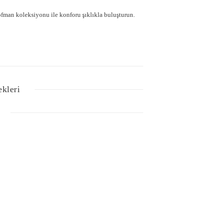
man koleksiyonu ile konforu şıklıkla buluşturun.
ekleri
Bu ürüne ilk yorumu siz yapın!
lgisi, resim, ürün açıklamalarında ve diğer konularda
Yorum Yaz
z noktaları öneri formunu kullanarak tarafımıza
iz için teşekkür ederiz.
tesiz, bozuk veya görüntülenemiyor.
nda eksik bilgiler bulunuyor.
e hatalar bulunuyor.