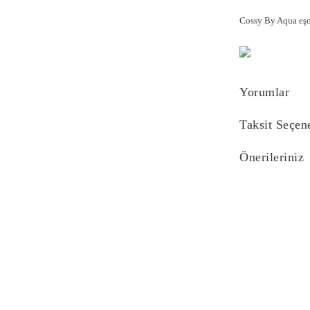
Cossy By Aqua eşof
Yorumlar
Taksit Seçen
Önerileriniz
Bu ürünün fiyat bi
yetersiz gördüğünü
iletebilirsiniz.
Görüş ve önerilerin
Ürün resmi kali
Ürün açıklaması
Ürün bilgilerind