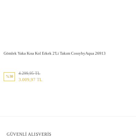
Gömlek Yaka Kısa Kol Erkek 2'Li Takım CossybyAqua 26913
4.299,95 TL
%30
3.009,97 TL
GÜVENLİ ALIŞVERİŞ