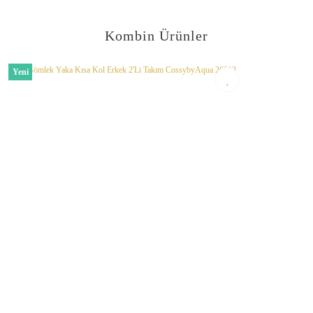
Görüş ve önerileriniz için teşekkür ederiz.
Kombin Ürünler
Ürün resmi kalitesiz, bozuk veya görüntülenemiyor.
Ürün açıklamasında eksik bilgiler bulunuyor.
Yeni
Ürün bilgilerinde hatalar bulunuyor.
Ürün fiyatı diğer sitelerden daha pahalı.
Bu ürüne benzer farklı alternatifler olmalı.
Gönder