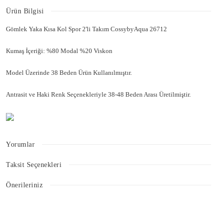
Ürün Bilgisi
Gömlek Yaka Kısa Kol Spor 2'li Takım CossybyAqua 26712
Kumaş İçeriği: %80 Modal %20 Viskon
Model Üzerinde 38 Beden Ürün Kullanılmıştır.
Antrasit ve Haki Renk Seçenekleriyle 38-48 Beden Arası Üretilmiştir.
Yorumlar
Taksit Seçenekleri
Bu ürüne ilk yorumu siz yapın!
Önerileriniz
Bu ürünün fiyat bilgisi, resim, ürün açıklamalarında ve diğer konularda
Yorum Yaz
yetersiz gördüğünüz noktaları öneri formunu kullanarak tarafımıza
iletebilirsiniz.