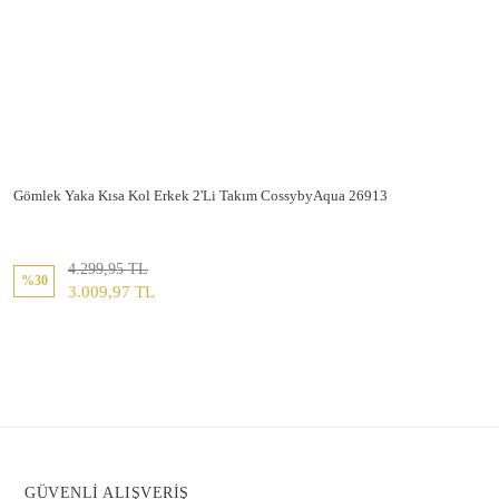
Gömlek Yaka Kısa Kol Erkek 2'Li Takım CossybyAqua 26913
4.299,95 TL
%30
3.009,97 TL
GÜVENLİ ALIŞVERİŞ