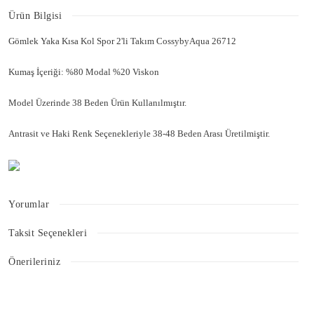
Ürün Bilgisi
Gömlek Yaka Kısa Kol Spor 2'li Takım CossybyAqua 26712
Kumaş İçeriği: %80 Modal %20 Viskon
Model Üzerinde 38 Beden Ürün Kullanılmıştır.
Antrasit ve Haki Renk Seçenekleriyle 38-48 Beden Arası Üretilmiştir.
Yorumlar
Taksit Seçenekleri
Bu ürüne ilk yorumu siz yapın!
Önerileriniz
Bu ürünün fiyat bilgisi, resim, ürün açıklamalarında ve diğer konularda
Yorum Yaz
yetersiz gördüğünüz noktaları öneri formunu kullanarak tarafımıza
iletebilirsiniz.