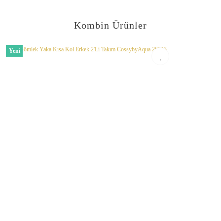
Görüş ve önerileriniz için teşekkür ederiz.
Kombin Ürünler
Ürün resmi kalitesiz, bozuk veya görüntülenemiyor.
Ürün açıklamasında eksik bilgiler bulunuyor.
Yeni
Ürün bilgilerinde hatalar bulunuyor.
Ürün fiyatı diğer sitelerden daha pahalı.
Bu ürüne benzer farklı alternatifler olmalı.
Gönder