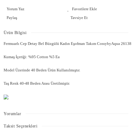
Yorum Yaz
Paylaş
Tavsiye Et
Ürün Bilgisi
Fermuarlı Cep Detay Bel Büzgülü Kadın Eşofman Takım CossybyAqua 26138
Kumaş İçeriği: %95 Cotton %5 Ea
Model Üzerinde 40 Beden Ürün Kullanılmıştır.
Taş Renk 40-48 Beden Arası Üretilmiştir.
Yorumlar
Taksit Seçenekleri
Bu ürüne ilk yorumu siz yapın!