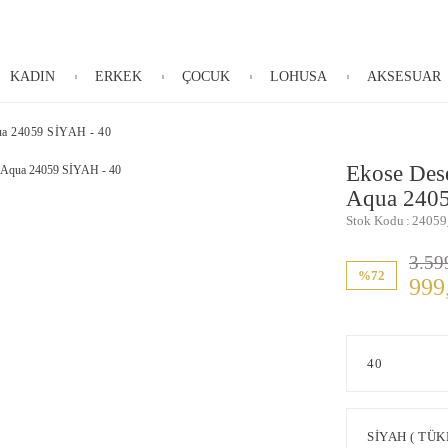
KADIN
ERKEK
ÇOCUK
LOHUSA
AKSESUAR
ua 24059 SİYAH - 40
Ekose Des
Aqua 2405
Stok Kodu
24059
3.59
%72
999