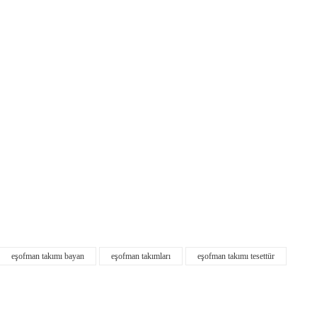
yetersiz gördüğünü
iletebilirsiniz.
Görüş ve önerilerin
Ürün resmi kali
Ürün açıklaması
Ürün bilgilerind
Ürün fiyatı diğe
Bu ürüne benzer f
eşofman takımı bayan
eşofman takımları
eşofman takımı tesettür