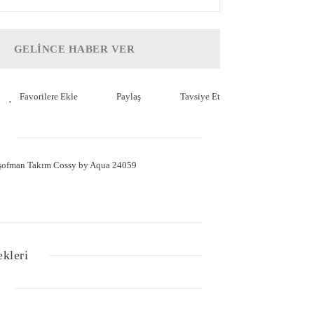
GELİNCE HABER VER
Paylaş
Tavsiye Et
Eşofman Takım Cossy by Aqua 24059
ekleri
Bu ürüne ilk yorumu siz yapın!
lgisi, resim, ürün açıklamalarında ve diğer konularda
Yorum Yaz