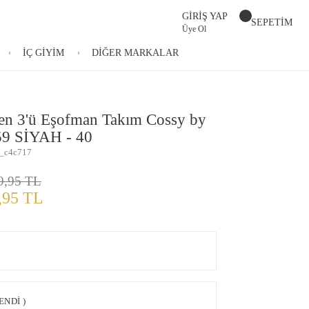
GİRİŞ YAP
SEPETİM
Üye Ol
İÇ GİYİM
DİĞER MARKALAR
en 3'ü Eşofman Takım Cossy by
9 SİYAH - 40
_c4c717
9,95 TL
,95 TL