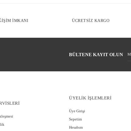
ĞİŞİM İMKANI
ÜCRETSİZ KARGO
BÜLTENE KAYIT OLUN
ÜYELİK İŞLEMLERİ
RVİSLERİ
Üye Girişi
özleşmesi
Sepetim
lik
Hesabım