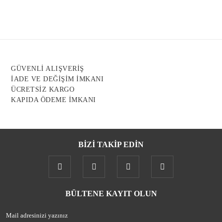
Ürün resmi kalitesiz, bozuk veya görüntülenemiyor.
Ürün açıklamasında eksik bilgiler bulunuyor.
Ürün bilgilerinde hatalar bulunuyor.
Ürün fiyatı diğer sitelerden daha pahalı.
GÜVENLİ ALIŞVERİŞ
Bu ürüne benzer farklı alternatifler olmalı.
İADE VE DEĞİŞİM İMKANI
ÜCRETSİZ KARGO
KAPIDA ÖDEME İMKANI
BİZİ TAKİP EDİN
Gönder
BÜLTENE KAYIT OLUN