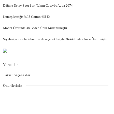
Düğme Detay Spor Şort Takım CossybyAqua 26744
Kumaş İçeriği: %95 Cotton %5 Ea
Model Üzerinde 38 Beden Ürün Kullanılmıştır.
Siyah-siyah ve laci-krem renk seçenekleriyle 36-44 Beden Arası Üretilmiştir.
Yorumlar
Taksit Seçenekleri
Bu ürüne ilk yorumu siz yapın!
Önerileriniz
Bu ürünün fiyat bilgisi, resim, ürün açıklamalarında ve diğer konularda
Yorum Yaz
yetersiz gördüğünüz noktaları öneri formunu kullanarak tarafımıza
iletebilirsiniz.
Görüş ve önerileriniz için teşekkür ederiz.