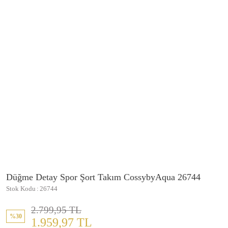
Düğme Detay Spor Şort Takım CossybyAqua 26744
Stok Kodu
26744
2.799,95 TL
%30
1.959,97 TL