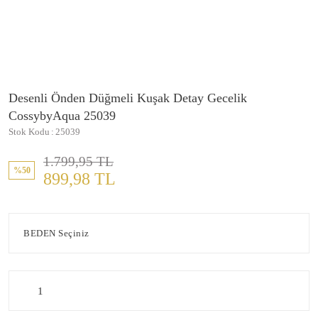
Desenli Önden Düğmeli Kuşak Detay Gecelik
CossybyAqua 25039
Stok Kodu
25039
1.799,95 TL
%50
899,98 TL