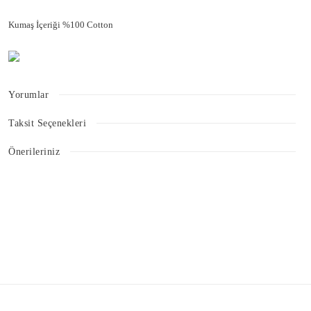
Kumaş İçeriği %100 Cotton
Yorumlar
Taksit Seçenekleri
Bu ürüne ilk yorumu siz yapın!
Önerileriniz
Bu ürünün fiyat bilgisi, resim, ürün açıklamalarında ve diğer konularda
Yorum Yaz
yetersiz gördüğünüz noktaları öneri formunu kullanarak tarafımıza
iletebilirsiniz.
Görüş ve önerileriniz için teşekkür ederiz.
Ürün resmi kalitesiz, bozuk veya görüntülenemiyor.
Ürün açıklamasında eksik bilgiler bulunuyor.
Ürün bilgilerinde hatalar bulunuyor.