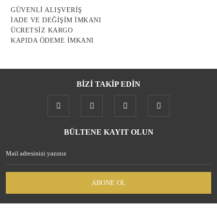
Ürün fiyatı diğer sitelerden daha pahalı.
GÜVENLİ ALIŞVERİŞ
Bu ürüne benzer farklı alternatifler olmalı.
İADE VE DEĞİŞİM İMKANI
ÜCRETSİZ KARGO
KAPIDA ÖDEME İMKANI
BİZİ TAKİP EDİN
Gönder
BÜLTENE KAYIT OLUN
ABONE OL