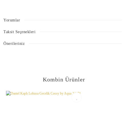
Yorumlar
Taksit Seçenekleri
Bu ürüne ilk yorumu siz yapın!
Önerileriniz
Bu ürünün fiyat bilgisi, resim, ürün açıklamalarında ve diğer konularda
Yorum Yaz
yetersiz gördüğünüz noktaları öneri formunu kullanarak tarafımıza
iletebilirsiniz.
Görüş ve önerileriniz için teşekkür ederiz.
Kombin Ürünler
Ürün resmi kalitesiz, bozuk veya görüntülenemiyor.
Ürün açıklamasında eksik bilgiler bulunuyor.
Ürün bilgilerinde hatalar bulunuyor.
Ürün fiyatı diğer sitelerden daha pahalı.
Bu ürüne benzer farklı alternatifler olmalı.