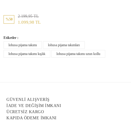
2.199,95 TL
%50
1.099,98 TL
Etiketler :
lohusa pijama takımı
lohusa pijama takımları
lohusa pijama takımı kışlık
lohusa pijama takımı uzun kollu
GÜVENLİ ALIŞVERİŞ
İADE VE DEĞİŞİM İMKANI
ÜCRETSİZ KARGO
KAPIDA ÖDEME İMKANI