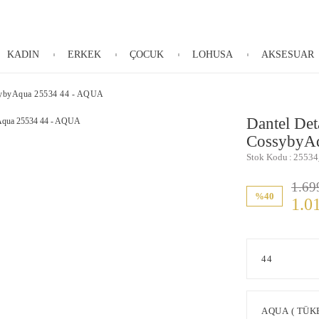
KADIN
ERKEK
ÇOCUK
LOHUSA
AKSESUAR
ssybyAqua 25534 44 - AQUA
Dantel Det
CossybyA
Stok Kodu
25534
1.69
%40
1.0