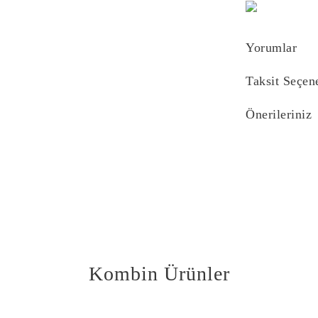
Yorumlar
Taksit Seçen
Önerileriniz
Bu ürünün fiyat bi
yetersiz gördüğünü
iletebilirsiniz.
Görüş ve önerilerin
Ürün resmi kali
Ürün açıklaması
Ürün bilgilerind
Kombin Ürünler
Ürün fiyatı diğe
Bu ürüne benzer f