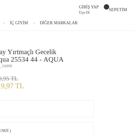
GİRİŞ YAP
SEPETİM
Üye Ol
İÇ GİYİM
DİĞER MARKALAR
ay Yırtmaçlı Gecelik
qua 25534 44 - AQUA
_34999
9,95 TL
19,97 TL