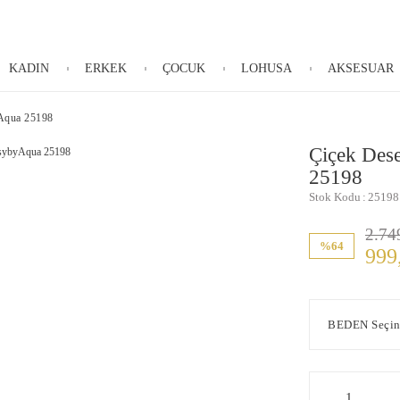
KADIN
ERKEK
ÇOCUK
LOHUSA
AKSESUAR
yAqua 25198
Çiçek Des
25198
Stok Kodu
25198
2.74
%64
999