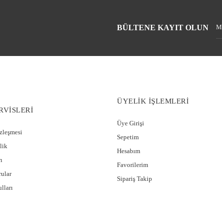
BÜLTENE KAYIT OLUN
ÜYELİK İŞLEMLERİ
RVİSLERİ
Üye Girişi
özleşmesi
Sepetim
lik
Hesabım
ı
Favorilerim
rular
Sipariş Takip
lları