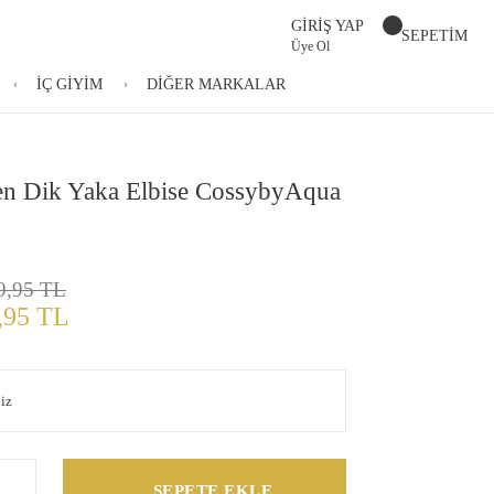
GİRİŞ YAP
SEPETİM
Üye Ol
İÇ GİYİM
DİĞER MARKALAR
en Dik Yaka Elbise CossybyAqua
9,95 TL
,95 TL
SEPETE EKLE