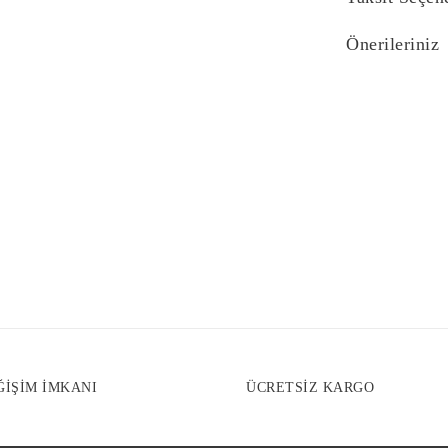
Önerileriniz
Bu ürünün fiyat bi
yetersiz gördüğünü
iletebilirsiniz.
Görüş ve önerilerin
Ürün resmi kali
Ürün açıklaması
Ürün bilgilerind
Ürün fiyatı diğe
Bu ürüne benzer f
ĞİŞİM İMKANI
ÜCRETSİZ KARGO