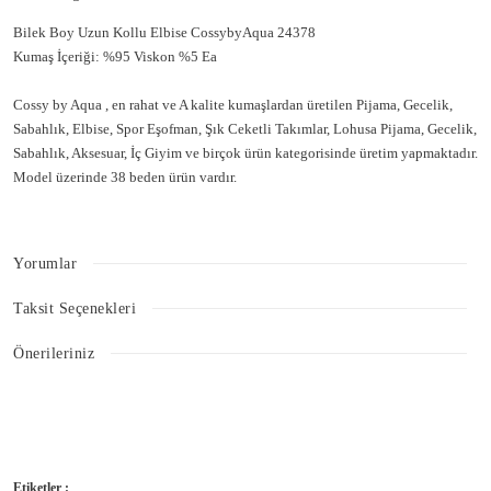
Bilek Boy Uzun Kollu Elbise CossybyAqua 24378
Kumaş İçeriği: %95 Viskon %5 Ea
Cossy by Aqua , en rahat ve A kalite kumaşlardan üretilen Pijama, Gecelik,
Sabahlık, Elbise, Spor Eşofman, Şık Ceketli Takımlar, Lohusa Pijama, Gecelik,
Sabahlık, Aksesuar, İç Giyim ve birçok ürün kategorisinde üretim yapmaktadır.
Model üzerinde 38 beden ürün vardır.
Bilek Boy Uzun Kollu Elbise CossybyAqua 24378
Yorumlar
Taksit Seçenekleri
Bu ürüne ilk yorumu siz yapın!
Önerileriniz
Bu ürünün fiyat bilgisi, resim, ürün açıklamalarında ve diğer konularda
Yorum Yaz
yetersiz gördüğünüz noktaları öneri formunu kullanarak tarafımıza
iletebilirsiniz.
Görüş ve önerileriniz için teşekkür ederiz.
Etiketler :