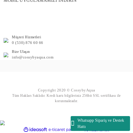
MOBİL UYGULAMAMIZI İNDİRİN
Müşteri Hizmetleri
0 (530) 876 60 66
Bize Ulaşın
info@cossybyaqua.com
Copyright 2020 © CossybyAqua
Tüm Hakları Saklıdır. Kredi kartı bilgileriniz 256bit SSL sertifikası ile
korunmaktadır.
Whatsapp Sipariş ve Destek
Hattı
ile
ideasoft
e-