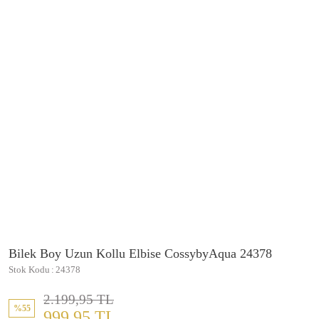
Bilek Boy Uzun Kollu Elbise CossybyAqua 24378
Stok Kodu
24378
2.199,95 TL
%55
999,95 TL