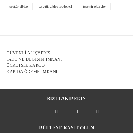
Ürün resmi kalitesiz, bozuk veya görüntülenemiyor.
tesettür elbise
tesettür elbise modelleri
tesettür elbiseler
Ürün açıklamasında eksik bilgiler bulunuyor.
Ürün bilgilerinde hatalar bulunuyor.
Ürün fiyatı diğer sitelerden daha pahalı.
Bu ürüne benzer farklı alternatifler olmalı.
GÜVENLİ ALIŞVERİŞ
İADE VE DEĞİŞİM İMKANI
ÜCRETSİZ KARGO
KAPIDA ÖDEME İMKANI
Gönder
BİZİ TAKİP EDİN
BÜLTENE KAYIT OLUN