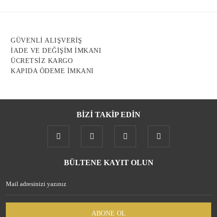
Ürün açıklamasında eksik bilgiler bulunuyor.
Ürün bilgilerinde hatalar bulunuyor.
Ürün fiyatı diğer sitelerden daha pahalı.
GÜVENLİ ALIŞVERİŞ
Bu ürüne benzer farklı alternatifler olmalı.
İADE VE DEĞİŞİM İMKANI
ÜCRETSİZ KARGO
KAPIDA ÖDEME İMKANI
BİZİ TAKİP EDİN
Gönder
BÜLTENE KAYIT OLUN
ABONE OL