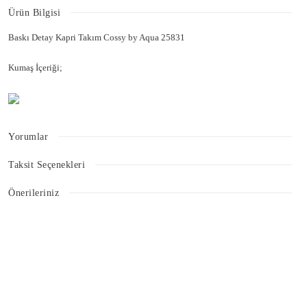
Ürün Bilgisi
Baskı Detay Kapri Takım Cossy by Aqua 25831
Kumaş İçeriği;
Yorumlar
Taksit Seçenekleri
Bu ürüne ilk yorumu siz yapın!
Önerileriniz
Bu ürünün fiyat bilgisi, resim, ürün açıklamalarında ve diğer konularda
Yorum Yaz
yetersiz gördüğünüz noktaları öneri formunu kullanarak tarafımıza
iletebilirsiniz.
Görüş ve önerileriniz için teşekkür ederiz.
Ürün resmi kalitesiz, bozuk veya görüntülenemiyor.