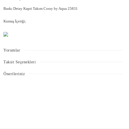
Baskı Detay Kapri Takım Cossy by Aqua 25831
Kumaş İçeriği;
Yorumlar
Taksit Seçenekleri
Bu ürüne ilk yorumu siz yapın!
Önerileriniz
Bu ürünün fiyat bilgisi, resim, ürün açıklamalarında ve diğer konularda
Yorum Yaz
yetersiz gördüğünüz noktaları öneri formunu kullanarak tarafımıza
iletebilirsiniz.
Görüş ve önerileriniz için teşekkür ederiz.
Ürün resmi kalitesiz, bozuk veya görüntülenemiyor.
Ürün açıklamasında eksik bilgiler bulunuyor.