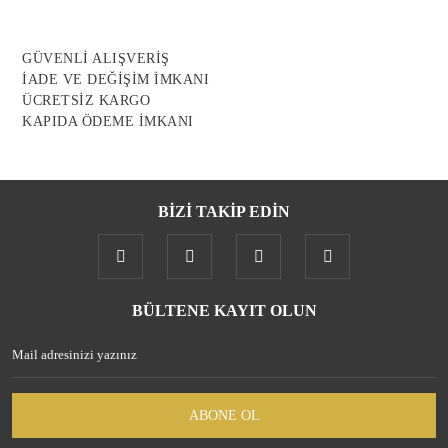
Ürün bilgilerinde hatalar bulunuyor.
Ürün fiyatı diğer sitelerden daha pahalı.
GÜVENLİ ALIŞVERİŞ
Bu ürüne benzer farklı alternatifler olmalı.
İADE VE DEĞİŞİM İMKANI
ÜCRETSİZ KARGO
KAPIDA ÖDEME İMKANI
BİZİ TAKİP EDİN
Gönder
BÜLTENE KAYIT OLUN
ABONE OL