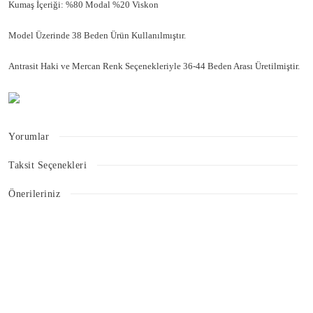
Kumaş İçeriği: %80 Modal %20 Viskon
Model Üzerinde 38 Beden Ürün Kullanılmıştır.
Antrasit Haki ve Mercan Renk Seçenekleriyle 36-44 Beden Arası Üretilmiştir.
Yorumlar
Taksit Seçenekleri
Bu ürüne ilk yorumu siz yapın!
Önerileriniz
Bu ürünün fiyat bilgisi, resim, ürün açıklamalarında ve diğer konularda
Yorum Yaz
yetersiz gördüğünüz noktaları öneri formunu kullanarak tarafımıza
iletebilirsiniz.
Görüş ve önerileriniz için teşekkür ederiz.
Ürün resmi kalitesiz, bozuk veya görüntülenemiyor.