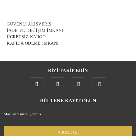
Ürün açıklamasında eksik bilgiler bulunuyor.
Ürün bilgilerinde hatalar bulunuyor.
Ürün fiyatı diğer sitelerden daha pahalı.
GÜVENLİ ALIŞVERİŞ
Bu ürüne benzer farklı alternatifler olmalı.
İADE VE DEĞİŞİM İMKANI
ÜCRETSİZ KARGO
KAPIDA ÖDEME İMKANI
BİZİ TAKİP EDİN
Gönder
BÜLTENE KAYIT OLUN
ABONE OL