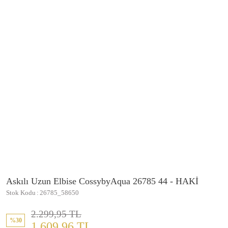
Askılı Uzun Elbise CossybyAqua 26785 44 - HAKİ
Stok Kodu
26785_58650
2.299,95 TL
%30
1.609,96 TL