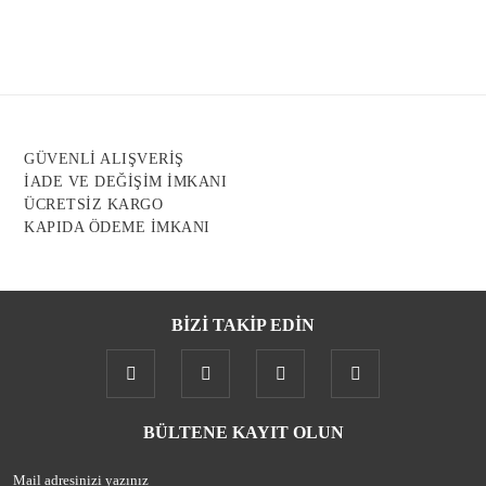
Ürün resmi kalitesiz, bozuk veya görüntülenemiyor.
Ürün açıklamasında eksik bilgiler bulunuyor.
Ürün bilgilerinde hatalar bulunuyor.
Ürün fiyatı diğer sitelerden daha pahalı.
GÜVENLİ ALIŞVERİŞ
Bu ürüne benzer farklı alternatifler olmalı.
İADE VE DEĞİŞİM İMKANI
ÜCRETSİZ KARGO
KAPIDA ÖDEME İMKANI
BİZİ TAKİP EDİN
Gönder
BÜLTENE KAYIT OLUN