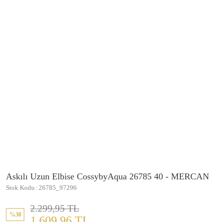
Askılı Uzun Elbise CossybyAqua 26785 40 - MERCAN
Stok Kodu
26785_97296
2.299,95 TL
%30
1.609,96 TL