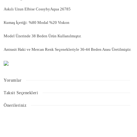
Askılı Uzun Elbise CossybyAqua 26785
Kumaş İçeriği: %80 Modal %20 Viskon
Model Üzerinde 38 Beden Ürün Kullanılmıştır.
Antrasit Haki ve Mercan Renk Seçenekleriyle 36-44 Beden Arası Üretilmiştir.
Yorumlar
Taksit Seçenekleri
Bu ürüne ilk yorumu siz yapın!
Önerileriniz
Bu ürünün fiyat bilgisi, resim, ürün açıklamalarında ve diğer konularda
Yorum Yaz
yetersiz gördüğünüz noktaları öneri formunu kullanarak tarafımıza
iletebilirsiniz.
Görüş ve önerileriniz için teşekkür ederiz.