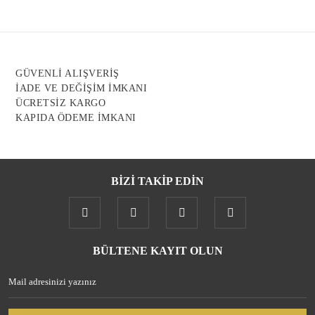
Ürün açıklamasında eksik bilgiler bulunuyor.
Ürün bilgilerinde hatalar bulunuyor.
Ürün fiyatı diğer sitelerden daha pahalı.
GÜVENLİ ALIŞVERİŞ
Bu ürüne benzer farklı alternatifler olmalı.
İADE VE DEĞİŞİM İMKANI
ÜCRETSİZ KARGO
KAPIDA ÖDEME İMKANI
BİZİ TAKİP EDİN
Gönder
BÜLTENE KAYIT OLUN