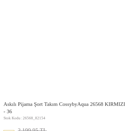
Askılı Pijama Şort Takım CossybyAqua 26568 KIRMIZI
- 36
Stok Kodu
26568_82154
2.199,95 TL