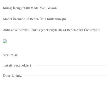
Kumaş İçeriği: %80 Modal %20 Viskon
Model Üzerinde 38 Beden Ürün Kullanılmıştır.
Antrasit ve Kırmızı Renk Seçenekleriyle 36-44 Beden Arası Üretilmiştir.
Yorumlar
Taksit Seçenekleri
Bu ürüne ilk yorumu siz yapın!
Önerileriniz
Bu ürünün fiyat bilgisi, resim, ürün açıklamalarında ve diğer konularda
Yorum Yaz
yetersiz gördüğünüz noktaları öneri formunu kullanarak tarafımıza
iletebilirsiniz.
Görüş ve önerileriniz için teşekkür ederiz.
Ürün resmi kalitesiz, bozuk veya görüntülenemiyor.