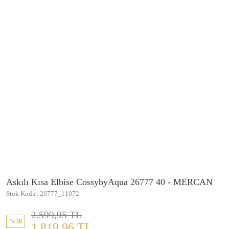
Askılı Kısa Elbise CossybyAqua 26777 40 - MERCAN
Stok Kodu
26777_11072
2.599,95 TL
%30
1.819,96 TL