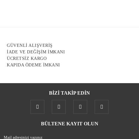
Ürün resmi kalitesiz, bozuk veya görüntülenemiyor.
Ürün açıklamasında eksik bilgiler bulunuyor.
Ürün bilgilerinde hatalar bulunuyor.
Ürün fiyatı diğer sitelerden daha pahalı.
GÜVENLİ ALIŞVERİŞ
Bu ürüne benzer farklı alternatifler olmalı.
İADE VE DEĞİŞİM İMKANI
ÜCRETSİZ KARGO
KAPIDA ÖDEME İMKANI
BİZİ TAKİP EDİN
Gönder
BÜLTENE KAYIT OLUN