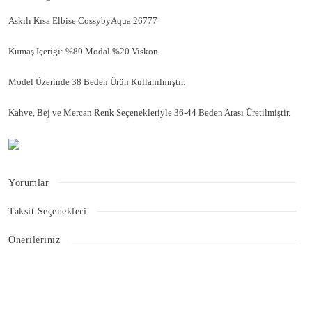
Askılı Kısa Elbise CossybyAqua 26777
Kumaş İçeriği: %80 Modal %20 Viskon
Model Üzerinde 38 Beden Ürün Kullanılmıştır.
Kahve, Bej ve Mercan Renk Seçenekleriyle 36-44 Beden Arası Üretilmiştir.
Yorumlar
Taksit Seçenekleri
Bu ürüne ilk yorumu siz yapın!
Önerileriniz
Bu ürünün fiyat bilgisi, resim, ürün açıklamalarında ve diğer konularda
Yorum Yaz
yetersiz gördüğünüz noktaları öneri formunu kullanarak tarafımıza
iletebilirsiniz.
Görüş ve önerileriniz için teşekkür ederiz.