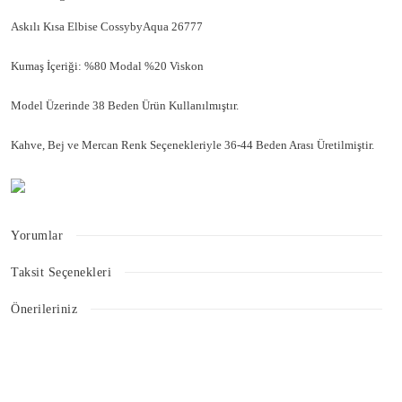
Askılı Kısa Elbise CossybyAqua 26777
Kumaş İçeriği: %80 Modal %20 Viskon
Model Üzerinde 38 Beden Ürün Kullanılmıştır.
Kahve, Bej ve Mercan Renk Seçenekleriyle 36-44 Beden Arası Üretilmiştir.
Yorumlar
Taksit Seçenekleri
Bu ürüne ilk yorumu siz yapın!
Önerileriniz
Bu ürünün fiyat bilgisi, resim, ürün açıklamalarında ve diğer konularda
Yorum Yaz
yetersiz gördüğünüz noktaları öneri formunu kullanarak tarafımıza
iletebilirsiniz.
Görüş ve önerileriniz için teşekkür ederiz.