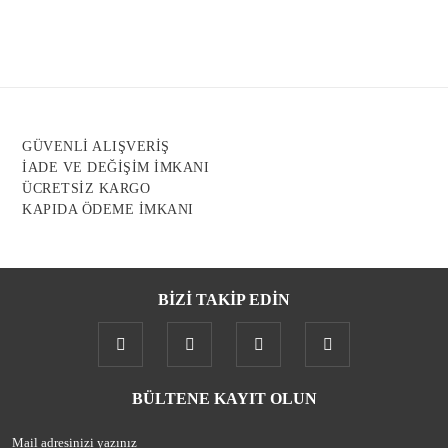
Ürün resmi kalitesiz, bozuk veya görüntülenemiyor.
Ürün açıklamasında eksik bilgiler bulunuyor.
Ürün bilgilerinde hatalar bulunuyor.
Ürün fiyatı diğer sitelerden daha pahalı.
GÜVENLİ ALIŞVERİŞ
Bu ürüne benzer farklı alternatifler olmalı.
İADE VE DEĞİŞİM İMKANI
ÜCRETSİZ KARGO
KAPIDA ÖDEME İMKANI
BİZİ TAKİP EDİN
Gönder
BÜLTENE KAYIT OLUN