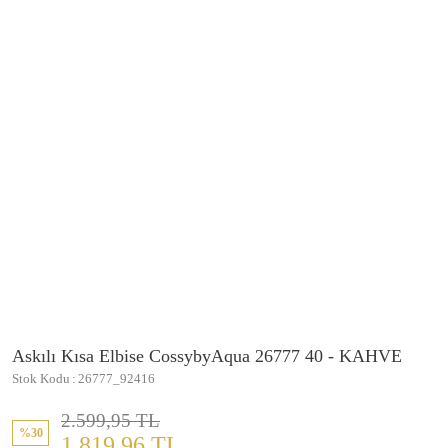
Askılı Kısa Elbise CossybyAqua 26777 40 - KAHVE
Stok Kodu
26777_92416
2.599,95 TL
%30
1.819,96 TL