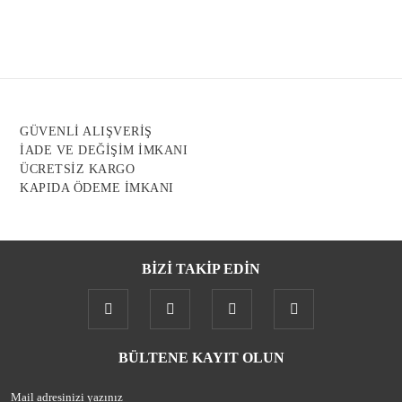
Ürün resmi kalitesiz, bozuk veya görüntülenemiyor.
Ürün açıklamasında eksik bilgiler bulunuyor.
Ürün bilgilerinde hatalar bulunuyor.
Ürün fiyatı diğer sitelerden daha pahalı.
GÜVENLİ ALIŞVERİŞ
Bu ürüne benzer farklı alternatifler olmalı.
İADE VE DEĞİŞİM İMKANI
ÜCRETSİZ KARGO
KAPIDA ÖDEME İMKANI
BİZİ TAKİP EDİN
Gönder
BÜLTENE KAYIT OLUN