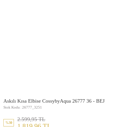
Askılı Kısa Elbise CossybyAqua 26777 36 - BEJ
Stok Kodu
26777_3251
2.599,95 TL
%30
1.819,96 TL