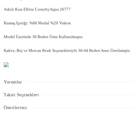
Askılı Kısa Elbise CossybyAqua 26777
Kumaş İçeriği: %80 Modal %20 Viskon
Model Üzerinde 38 Beden Ürün Kullanılmıştır.
Kahve, Bej ve Mercan Renk Seçenekleriyle 36-44 Beden Arası Üretilmiştir.
Yorumlar
Taksit Seçenekleri
Bu ürüne ilk yorumu siz yapın!
Önerileriniz
Bu ürünün fiyat bilgisi, resim, ürün açıklamalarında ve diğer konularda
Yorum Yaz
yetersiz gördüğünüz noktaları öneri formunu kullanarak tarafımıza
iletebilirsiniz.
Görüş ve önerileriniz için teşekkür ederiz.