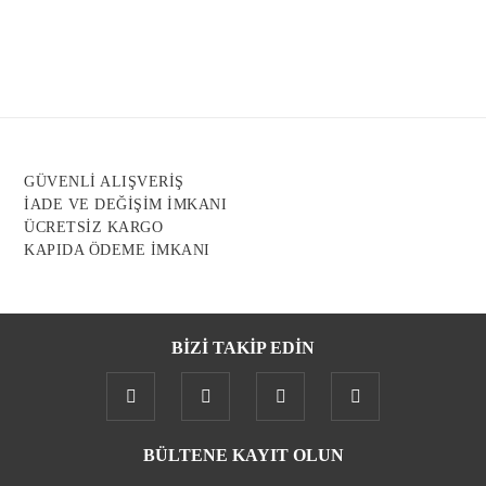
Görüş ve önerileriniz için teşekkür ederiz.
Ürün resmi kalitesiz, bozuk veya görüntülenemiyor.
Ürün açıklamasında eksik bilgiler bulunuyor.
Ürün bilgilerinde hatalar bulunuyor.
Ürün fiyatı diğer sitelerden daha pahalı.
GÜVENLİ ALIŞVERİŞ
Bu ürüne benzer farklı alternatifler olmalı.
İADE VE DEĞİŞİM İMKANI
ÜCRETSİZ KARGO
KAPIDA ÖDEME İMKANI
BİZİ TAKİP EDİN
Gönder
BÜLTENE KAYIT OLUN