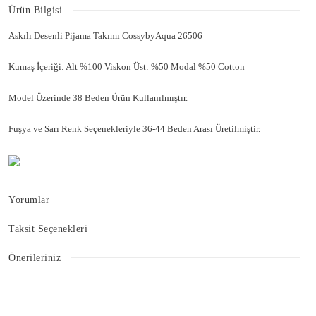
Ürün Bilgisi
Askılı Desenli Pijama Takımı CossybyAqua 26506
Kumaş İçeriği: Alt %100 Viskon Üst: %50 Modal %50 Cotton
Model Üzerinde 38 Beden Ürün Kullanılmıştır.
Fuşya ve Sarı Renk Seçenekleriyle 36-44 Beden Arası Üretilmiştir.
Yorumlar
Taksit Seçenekleri
Bu ürüne ilk yorumu siz yapın!
Önerileriniz
Bu ürünün fiyat bilgisi, resim, ürün açıklamalarında ve diğer konularda
Yorum Yaz
yetersiz gördüğünüz noktaları öneri formunu kullanarak tarafımıza
iletebilirsiniz.