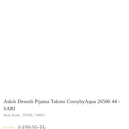
Askılı Desenli Pijama Takımı CossybyAqua 26506 44 -
SARI
Stok Kodu
26506_74693
3.199,95 TL