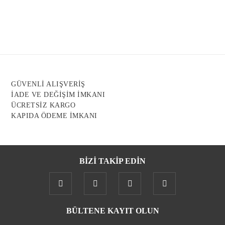
Görüş ve önerileriniz için teşekkür ederiz.
Ürün resmi kalitesiz, bozuk veya görüntülenemiyor.
Ürün açıklamasında eksik bilgiler bulunuyor.
Ürün bilgilerinde hatalar bulunuyor.
Ürün fiyatı diğer sitelerden daha pahalı.
GÜVENLİ ALIŞVERİŞ
Bu ürüne benzer farklı alternatifler olmalı.
İADE VE DEĞİŞİM İMKANI
ÜCRETSİZ KARGO
KAPIDA ÖDEME İMKANI
BİZİ TAKİP EDİN
Gönder
BÜLTENE KAYIT OLUN