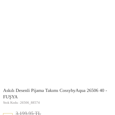
Askılı Desenli Pijama Takımı CossybyAqua 26506 40 -
FUŞYA
Stok Kodu
26506_88574
3.199,95 TL