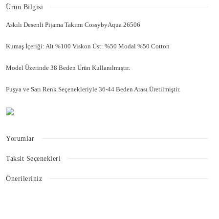
Ürün Bilgisi
Askılı Desenli Pijama Takımı CossybyAqua 26506
Kumaş İçeriği: Alt %100 Viskon Üst: %50 Modal %50 Cotton
Model Üzerinde 38 Beden Ürün Kullanılmıştır.
Fuşya ve Sarı Renk Seçenekleriyle 36-44 Beden Arası Üretilmiştir.
Yorumlar
Taksit Seçenekleri
Bu ürüne ilk yorumu siz yapın!
Önerileriniz
Bu ürünün fiyat bilgisi, resim, ürün açıklamalarında ve diğer konularda
Yorum Yaz
yetersiz gördüğünüz noktaları öneri formunu kullanarak tarafımıza
iletebilirsiniz.