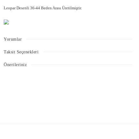
Leopar Desenli 36-44 Beden Arası Üretilmiştir.
Yorumlar
Taksit Seçenekleri
Bu ürüne ilk yorumu siz yapın!
Önerileriniz
Bu ürünün fiyat bilgisi, resim, ürün açıklamalarında ve diğer konularda
Yorum Yaz
yetersiz gördüğünüz noktaları öneri formunu kullanarak tarafımıza
iletebilirsiniz.
Görüş ve önerileriniz için teşekkür ederiz.
Ürün resmi kalitesiz, bozuk veya görüntülenemiyor.
Ürün açıklamasında eksik bilgiler bulunuyor.
Ürün bilgilerinde hatalar bulunuyor.
Ürün fiyatı diğer sitelerden daha pahalı.