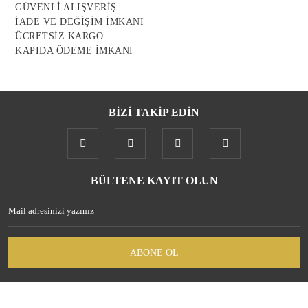
GÜVENLİ ALIŞVERİŞ
Bu ürüne benzer farklı alternatifler olmalı.
İADE VE DEĞİŞİM İMKANI
ÜCRETSİZ KARGO
KAPIDA ÖDEME İMKANI
BİZİ TAKİP EDİN
Gönder
BÜLTENE KAYIT OLUN
ABONE OL