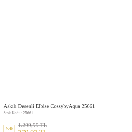
Askılı Desenli Elbise CossybyAqua 25661
Stok Kodu
25661
1.299,95 TL
%40