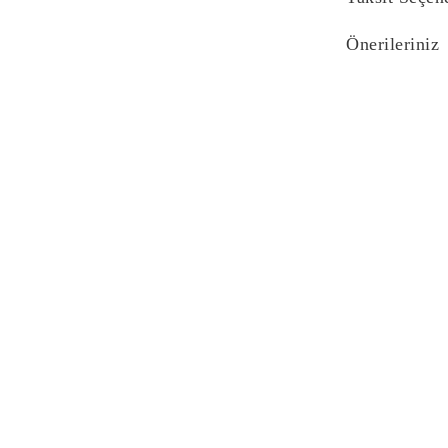
Önerileriniz
Bu ürünün fiyat bi
yetersiz gördüğünü
iletebilirsiniz.
Görüş ve önerilerin
Ürün resmi kali
Ürün açıklaması
Ürün bilgilerind
Ürün fiyatı diğe
Bu ürüne benzer f