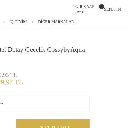
GİRİŞ YAP
SEPETİM
Üye Ol
İÇ GİYİM
DİĞER MARKALAR
ntel Detay Gecelik CossybyAqua
9,95 TL
29,97 TL
SEPETE EKLE