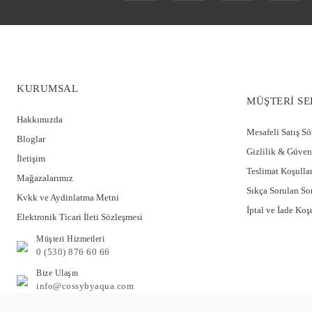
KURUMSAL
MÜŞTERİ SE
Askılı Dantel Detay BabyDoll CossybyAqua 26636
Hakkımızda
Mesafeli Satış S
Bloglar
2.399,95 TL
Gizlilik & Güven
%30
İletişim
1.679,96 TL
Teslimat Koşullar
Mağazalarımız
Sıkça Sorulan So
Kvkk ve Aydinlatma Metni
Bel Büzgülü Da
İptal ve İade Koşu
Elektronik Ticari İleti Sözleşmesi
Müşteri Hizmetleri
2.89
%30
0 (530) 876 60 66
2.0
Bize Ulaşın
info@cossybyaqua.com