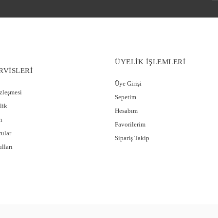
ÜYELİK İŞLEMLERİ
RVİSLERİ
Üye Girişi
özleşmesi
Sepetim
lik
Hesabım
ı
Favorilerim
rular
Sipariş Takip
ntel Detay Uzun Tek Sabahlık CossybyAqua 26647
lları
9,95 TL
29,97 TL