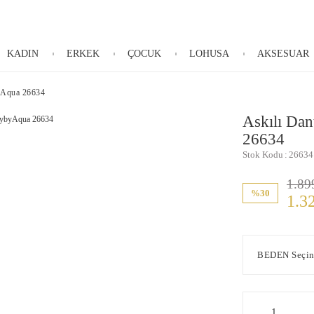
KADIN
ERKEK
ÇOCUK
LOHUSA
AKSESUAR
byAqua 26634
Askılı Da
26634
Stok Kodu
26634
1.89
%30
1.3