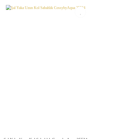
Ürün açıklamasında eksik bilgiler bulunuyor.
Ürün bilgilerinde hatalar bulunuyor.
Ürün fiyatı diğer sitelerden daha pahalı.
Bu ürüne benzer farklı alternatifler olmalı.
Gönder