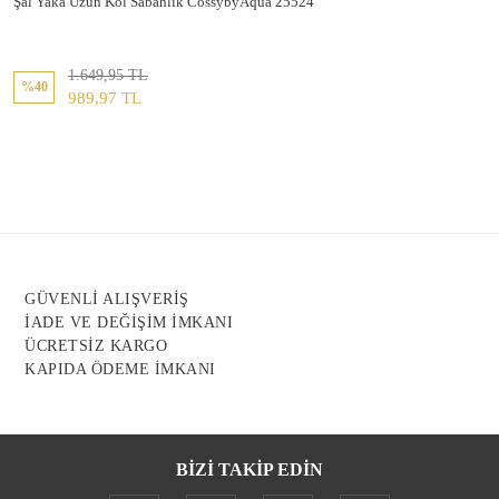
Şal Yaka Uzun Kol Sabahlık CossybyAqua 25524
1.649,95 TL
%40
989,97 TL
GÜVENLİ ALIŞVERİŞ
İADE VE DEĞİŞİM İMKANI
ÜCRETSİZ KARGO
KAPIDA ÖDEME İMKANI
BİZİ TAKİP EDİN