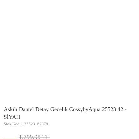
Askılı Dantel Detay Gecelik CossybyAqua 25523 42 -
SİYAH
Stok Kodu
25523_62379
1.799,95 TL