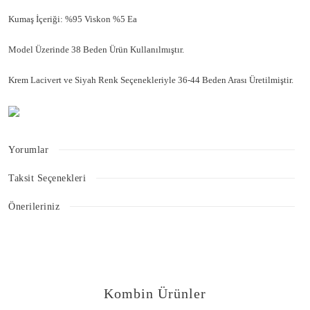
Kumaş İçeriği: %95 Viskon %5 Ea
Model Üzerinde 38 Beden Ürün Kullanılmıştır.
Krem Lacivert ve Siyah Renk Seçenekleriyle 36-44 Beden Arası Üretilmiştir.
Yorumlar
Taksit Seçenekleri
Bu ürüne ilk yorumu siz yapın!
Önerileriniz
Bu ürünün fiyat bilgisi, resim, ürün açıklamalarında ve diğer konularda
Yorum Yaz
yetersiz gördüğünüz noktaları öneri formunu kullanarak tarafımıza
iletebilirsiniz.
Görüş ve önerileriniz için teşekkür ederiz.
Kombin Ürünler
Ürün resmi kalitesiz, bozuk veya görüntülenemiyor.