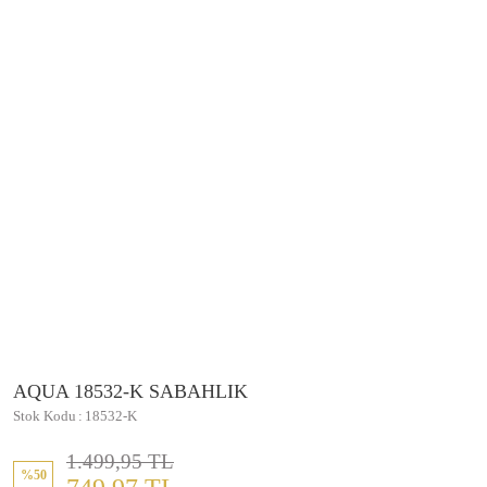
AQUA 18532-K SABAHLIK
Stok Kodu
18532-K
1.499,95 TL
%50