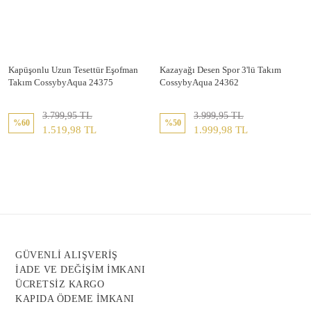
Kapüşonlu Uzun Tesettür Eşofman
Kazayağı Desen Spor 3'lü Takım
Takım CossybyAqua 24375
CossybyAqua 24362
3.799,95 TL
3.999,95 TL
%60
%50
1.519,98 TL
1.999,98 TL
GÜVENLİ ALIŞVERİŞ
İADE VE DEĞİŞİM İMKANI
ÜCRETSİZ KARGO
KAPIDA ÖDEME İMKANI