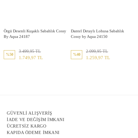
Örgü Desenli Kuşaklı Sabahlık Cossy
Dantel Detaylı Lohusa Sabahlık
By Aqua 24187
Cossy by Aqua 24150
3.499,95 TL
2.099,95 TL
%50
%40
1.749,97 TL
1.259,97 TL
GÜVENLİ ALIŞVERİŞ
İADE VE DEĞİŞİM İMKANI
ÜCRETSİZ KARGO
KAPIDA ÖDEME İMKANI