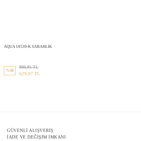
AQUA 18539-K SABAHLIK
899,95 TL
%30
629,97 TL
GÜVENLİ ALIŞVERİŞ
İADE VE DEĞİŞİM İMKANI