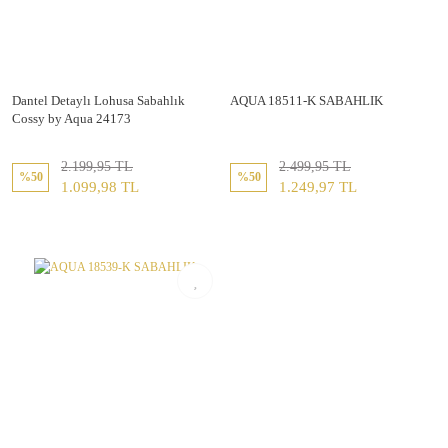
Dantel Detaylı Lohusa Sabahlık
AQUA 18511-K SABAHLIK
Cossy by Aqua 24173
2.199,95 TL
2.499,95 TL
%50
%50
1.099,98 TL
1.249,97 TL