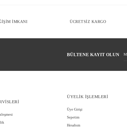
ĞİŞİM İMKANI
ÜCRETSİZ KARGO
BÜLTENE KAYIT OLUN
ÜYELİK İŞLEMLERİ
RVİSLERİ
Üye Girişi
özleşmesi
Sepetim
lik
Hesabım