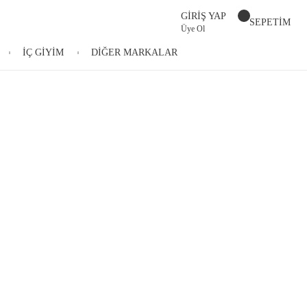
GİRİŞ YAP
SEPETİM
Üye Ol
İÇ GİYİM
DİĞER MARKALAR