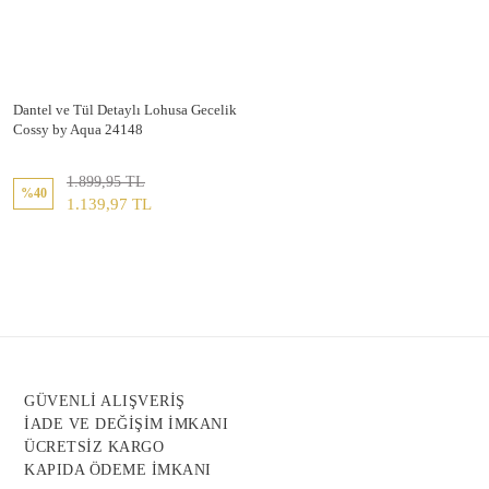
Dantel ve Tül Detaylı Lohusa Gecelik
Cossy by Aqua 24148
1.899,95 TL
%40
1.139,97 TL
GÜVENLİ ALIŞVERİŞ
İADE VE DEĞİŞİM İMKANI
ÜCRETSİZ KARGO
KAPIDA ÖDEME İMKANI