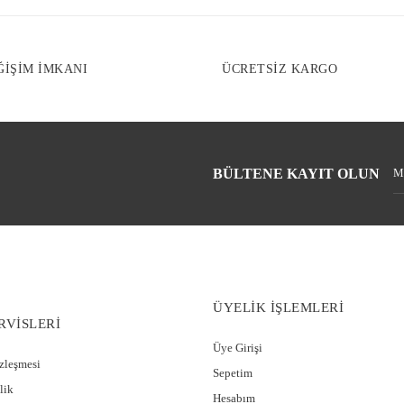
ĞİŞİM İMKANI
ÜCRETSİZ KARGO
BÜLTENE KAYIT OLUN
ÜYELİK İŞLEMLERİ
RVİSLERİ
Üye Girişi
özleşmesi
Sepetim
lik
Hesabım