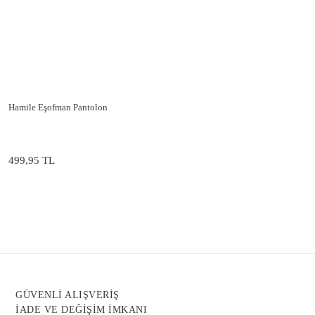
PLAJ GRUBU
TEK ALT-ÜST
Hamile Eşofman Pantolon
499,95 TL
GÜVENLİ ALIŞVERİŞ
İADE VE DEĞİŞİM İMKANI