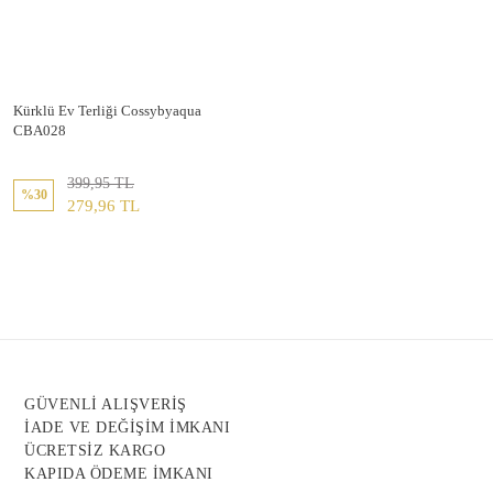
Kürklü Ev Terliği Cossybyaqua
CBA028
399,95 TL
%30
279,96 TL
GÜVENLİ ALIŞVERİŞ
İADE VE DEĞİŞİM İMKANI
ÜCRETSİZ KARGO
KAPIDA ÖDEME İMKANI